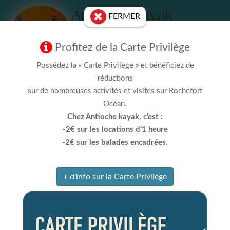
FERMER
Profitez de la Carte Privilège
06 63 20 51 44
RÉSERVER
L'AGENDA
DEVIS
Possédez la « Carte Privilège » et bénéficiez de
réductions
sur de nombreuses activités et visites sur Rochefort
Océan.
Chez Antioche kayak, c’est :
Tarifs évènementiels
-2€ sur les locations d’1 heure
adultes 2026
-2€ sur les balades encadrées.
+ d'info sur la Carte Privilège