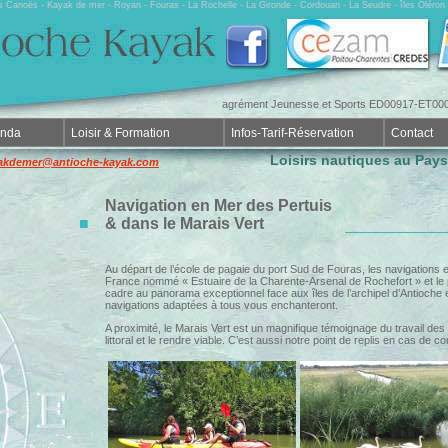
rs Canoës - Kayak de mer - Royan - Fouras - La Rochelle - La Gironde - Cordouan - La Seudre - îles Olér
agrément Jeunesse et Sports ED00917-ET0006
enda
Loisir & Formation
Infos-Tarif-Réservation
Contact
Loisirs nautiques au Pay
akdemer@antioche-kayak.com
Navigation en Mer des Pertuis
■
& dans le Marais Vert
Au départ de l’école de pagaie du port Sud de Fouras, les navigation
France nommé « Estuaire de la Charente-Arsenal de Rochefort » et le p
cadre au panorama exceptionnel face aux îles de l’archipel d’Antioche
navigations adaptées à tous vous enchanteront.
A proximité, le Marais Vert est un magnifique témoignage du travail de
littoral et le rendre viable. C’est aussi notre point de replis en cas de co