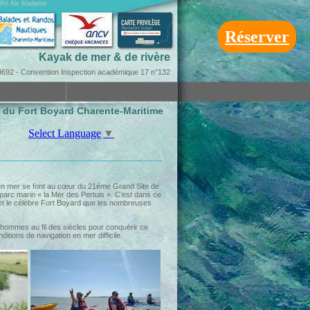
on Ré Aix Madame
Réserver
Kayak de mer & de rivère
92 - Convention Inspection académique 17 n°132
s du Fort Boyard Charente-Maritime
Select Language
▼
s en mer se font au cœur du 21éme Grand Site de
arc marin « la Mer des Pertuis ». C’est dans ce
 et le célèbre Fort Boyard que les nombreuses
s hommes au fil des siècles pour conquérir ce
nditions de navigation en mer difficile.