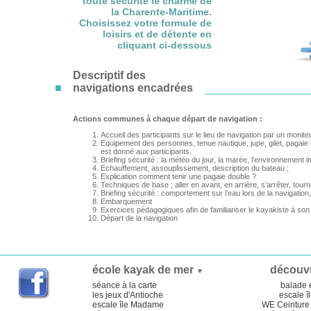
toute sécurité le charme de
la Charente-Maritime.
Choisissez votre formule de
loisirs et de détente en
cliquant ci-dessous
Descriptif des
■
navigations encadrées
Actions communes à chaque départ de navigation :
Accueil des participants sur le lieu de navigation par un monite
Equipement des personnes, tenue nautique, jupe, gilet, pagai
est donné aux participants.
Briefing sécurité : la météo du jour, la marée, l’environnement 
Echauffement, assouplissement, description du bateau ;
Explication comment tenir une pagaie double ?
Techniques de base ; aller en avant, en arrière, s’arrêter, tourn
Briefing sécurité : comportement sur l’eau lors de la navigation
Embarquement
Exercices pédagogiques afin de familiariser le kayakiste à so
Départ de la navigation
école kayak de mer
découv
▼
séance à la carte
balade 
les jeux d'Antioche
escale îl
escale île Madame
WE Ceinture 