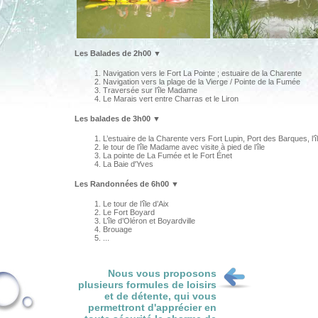
Les Balades de 2h00
▼
Navigation vers le Fort La Pointe ; estuaire de la Charente
Navigation vers la plage de la Vierge / Pointe de la Fumée
Traversée sur l’île Madame
Le Marais vert entre Charras et le Liron
Les balades de 3h00
▼
L’estuaire de la Charente vers Fort Lupin, Port des Barques, l
le tour de l’île Madame avec visite à pied de l’île
La pointe de La Fumée et le Fort Énet
La Baie d'Yves
Les Randonnées de 6h00
▼
Le tour de l’île d’Aix
Le Fort Boyard
L’île d’Oléron et Boyardville
Brouage
...
Nous vous proposons
plusieurs formules de loisirs
et de détente, qui vous
permettront d'apprécier en