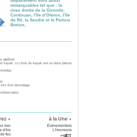
département sont aussi
remarquables tel que : la
rives droite de la Gironde,
Cordouan, l’île d’Oléron, l’île
de Ré, la Seudre et le Pertuis
Breton.
ur diplômé.
e et kayak. Le choix du kayak une ou deux places
immédiat.
er.
, lors d’un dessalage.
n embarcation.
rez
à la Une
▼
▼
en mer
Événementiels
e d'Aix
L'Hermione
de feu