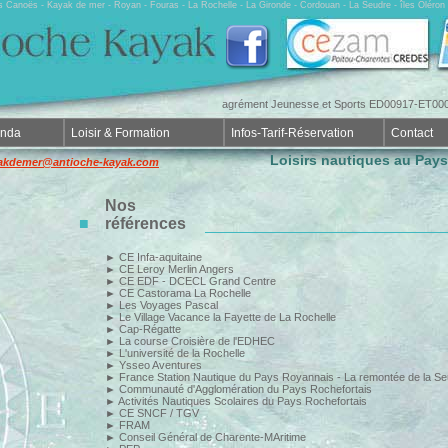
rs Canoës - Kayak de mer - Royan - Fouras - La Rochelle - La Gironde - Cordouan - La Seudre - îles Olér
agrément Jeunesse et Sports ED00917-ET0006
enda
Loisir & Formation
Infos-Tarif-Réservation
Contact
Loisirs nautiques au Pay
akdemer@antioche-kayak.com
Nos
■
références
►
CE Infa-aquitaine
►
CE Leroy Merlin Angers
►
CE EDF - DCECL Grand Centre
►
CE Castorama La Rochelle
►
Les Voyages Pascal
►
Le Village Vacance la Fayette de La Rochelle
►
Cap-Régatte
►
La course Croisière de l'EDHEC
►
L'université de la Rochelle
►
Ysseo Aventures
►
France Station Nautique du Pays Royannais - La remontée de la S
►
Communauté d'Agglomération du Pays Rochefortais
►
Activités Nautiques Scolaires du Pays Rochefortais
►
CE SNCF / TGV
►
FRAM
►
Conseil Général de Charente-MAritime