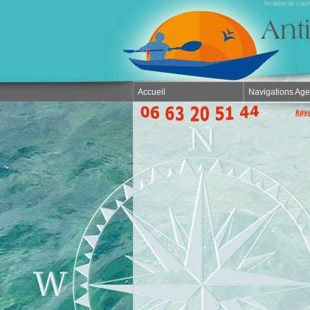
location et cou
Accueil
Navigations Ag
kay