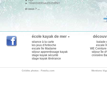
►
PEP
►
TRANSVERSALES EVENT
et vous ? ...
école kayak de mer
découv
▼
séance à la carte
balade 
les jeux d'Antioche
escale îl
escale île Madame
WE Ceinture 
séjour apprentissage kayak
séjour île d
stage kayak sécurité
croisière B
stage kayak itinérance
Crédits photos : Fotolia.com
Mentions lég