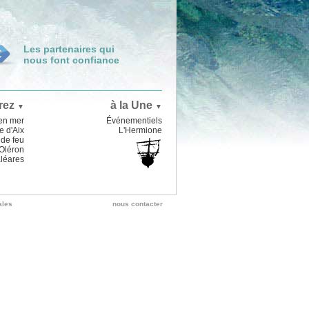
Les partenaires qui
nous font confiance
rez
à la Une
▼
▼
en mer
Événementiels
e d'Aix
L'Hermione
de feu
'Oléron
aléares
ales
nous contacter