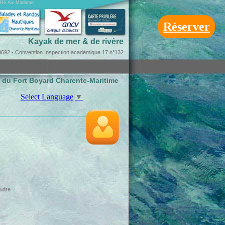
on Ré Aix Madame
Réserver
Kayak de mer & de rivère
92 - Convention Inspection académique 17 n°132
s du Fort Boyard Charente-Maritime
Select Language
▼
eudre